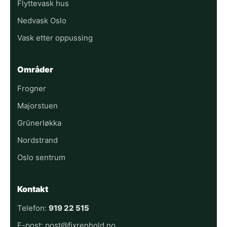
Flyttevask hus
Nedvask Oslo
Vask etter oppussing
Områder
Frogner
Majorstuen
Grünerløkka
Nordstrand
Oslo sentrum
Kontakt
Telefon:
919 22 515
E-post: post@fixrenhold.no