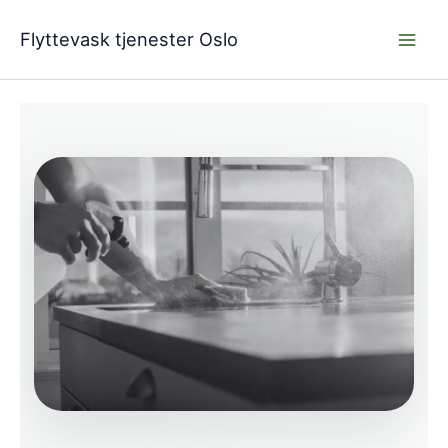
Hopp
rett
Flyttevask tjenester Oslo
til
innholdet