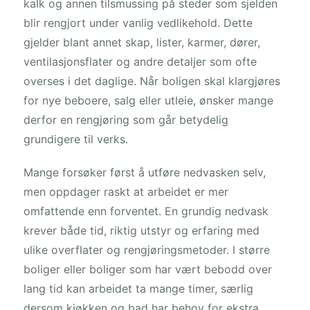
kalk og annen tilsmussing på steder som sjelden
blir rengjort under vanlig vedlikehold. Dette
gjelder blant annet skap, lister, karmer, dører,
ventilasjonsflater og andre detaljer som ofte
overses i det daglige. Når boligen skal klargjøres
for nye beboere, salg eller utleie, ønsker mange
derfor en rengjøring som går betydelig
grundigere til verks.
Mange forsøker først å utføre nedvasken selv,
men oppdager raskt at arbeidet er mer
omfattende enn forventet. En grundig nedvask
krever både tid, riktig utstyr og erfaring med
ulike overflater og rengjøringsmetoder. I større
boliger eller boliger som har vært bebodd over
lang tid kan arbeidet ta mange timer, særlig
dersom kjøkken og bad har behov for ekstra